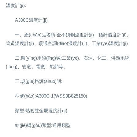
溫度計(jì):
A300C溫度計(jì)
一、產(chǎn)品名稱:全不銹鋼溫度計(jì)、指針溫度計(jì)、
管道溫度計(jì)、暖通空調(diào)溫度計(jì)、工業(yè)溫度計(jì)
二.應(yīng)用領(lǐng)域:工業(yè)、石油、化工、供熱系統
(tǒng)、管道、電廠、船舶等。
三.規(guī)格說(shuō)明:
型號(hào):A300C-1(WSS3B825150)
類型:熱套雙金屬溫度計(jì)
結(jié)構(gòu)類型:通用類型