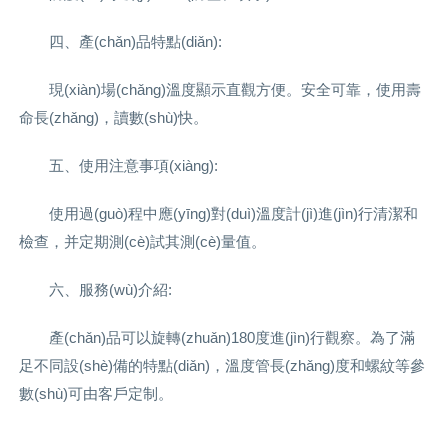
四、產(chǎn)品特點(diǎn):
現(xiàn)場(chǎng)溫度顯示直觀方便。安全可靠，使用壽
命長(zhǎng)，讀數(shù)快。
五、使用注意事項(xiàng):
使用過(guò)程中應(yīng)對(duì)溫度計(jì)進(jìn)行清潔和
檢查，并定期測(cè)試其測(cè)量值。
六、服務(wù)介紹:
產(chǎn)品可以旋轉(zhuǎn)180度進(jìn)行觀察。為了滿
足不同設(shè)備的特點(diǎn)，溫度管長(zhǎng)度和螺紋等參
數(shù)可由客戶定制。