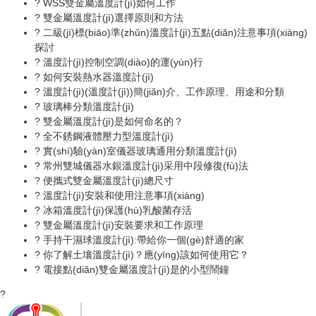
?
WSS雙金屬溫度計(jì)如何工作
?
雙金屬溫度計(jì)選擇原則和方法
?
二級(jí)標(biāo)準(zhǔn)溫度計(jì)五點(diǎn)注意事項(xiàng)
探討
?
溫度計(jì)控制空調(diào)的運(yùn)行
?
如何安裝熱水器溫度計(jì)
?
溫度計(jì)(溫度計(jì))簡(jiǎn)介、工作原理、用途和分類
?
玻璃棒分類溫度計(jì)
?
雙金屬溫度計(jì)是如何命名的？
?
全不銹鋼液體壓力型溫度計(jì)
?
實(shí)驗(yàn)室儀器玻璃通用分類溫度計(jì)
?
常州雙城儀器水銀溫度計(jì)采用中段修復(fù)法
?
便攜式雙金屬溫度計(jì)總尺寸
?
溫度計(jì)安裝和使用注意事項(xiàng)
?
冰箱溫度計(jì)保護(hù)乳酸菌存活
?
雙金屬溫度計(jì)安裝要求和工作原理
?
手持干濕球溫度計(jì):帶給你一個(gè)舒適的家
?
你了解土壤溫度計(jì)？應(yīng)該如何使用它？
?
電接點(diǎn)雙金屬溫度計(jì)是的小型鬧鐘
?