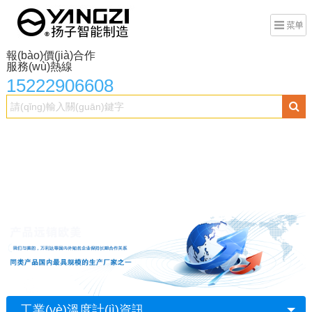
報(bào)價(jià)合作
服務(wù)熱線
15222906608
首頁(yè)
雙金屬溫度計(jì)
電接點(diǎn)雙金屬溫度計(jì)
精密溫度計(jì)
熱電偶溫度計(jì)
數(shù)字溫度計(jì)
貝克曼溫度計(jì)
民用溫度計(jì)
新聞資訊
關(guān)于我們
工業(yè)溫度計(jì)資訊