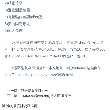
2)精密等級
3)溫度測量范圍
4)電接點位置調(diào)整
5)安裝固定形式
6)插入長度
示例a:隔爆通用型雙金屬溫度計，位置調(diào)節(jié)上限
和下限，溫度測量范圍0-400℃，保護(hù)管316，插入長度300
毫米。WSSX-481BM 0-400℃ l=300保護(hù)管316。
“隔爆型雙金屬溫度計 ”本文地址，轉(zhuǎn)載請勿刪除！
http://m.peterleaks.com/gynews/3469.html
上一篇：
雙金屬溫度計系列
下一篇：
TM902口袋數(shù)字表面溫度計
隨機(jī)溫度計資訊推薦