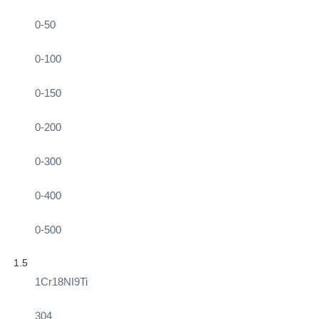
0-50
0-100
0-150
0-200
0-300
0-400
0-500
1.5
1Cr18NI9Ti
304