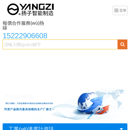
報價合作服務(wù)熱
線
15222906608
首頁
雙金屬溫度計
電接點雙金屬溫度計
精密溫度計
熱電偶溫度計
數(shù)字溫度計
貝克曼溫度計
民用溫度計
新聞資訊
關(guān)于我們
工業(yè)溫度計資訊