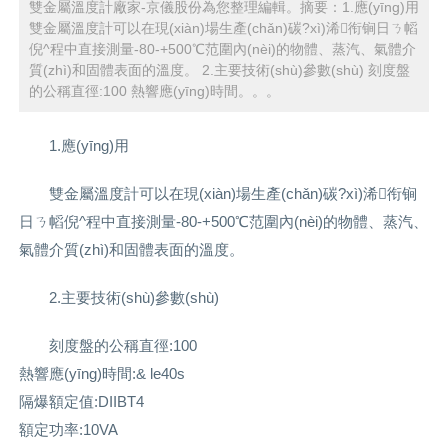
雙金屬溫度計廠家-京儀股份為您整理編輯。摘要：1.應(yīng)用
雙金屬溫度計可以在現(xiàn)場生產(chǎn)碳?xì)浠衔锏日ㄋ幍
倪^程中直接測量-80-+500℃范圍內(nèi)的物體、蒸汽、氣體介
質(zhì)和固體表面的溫度。 2.主要技術(shù)參數(shù) 刻度盤
的公稱直徑:100 熱響應(yīng)時間。。。
1.應(yīng)用
雙金屬溫度計可以在現(xiàn)場生產(chǎn)碳?xì)浠衔锏
日ㄋ幍倪^程中直接測量-80-+500℃范圍內(nèi)的物體、蒸汽、
氣體介質(zhì)和固體表面的溫度。
2.主要技術(shù)參數(shù)
刻度盤的公稱直徑:100
熱響應(yīng)時間:& le40s
隔爆額定值:DIIBT4
額定功率:10VA