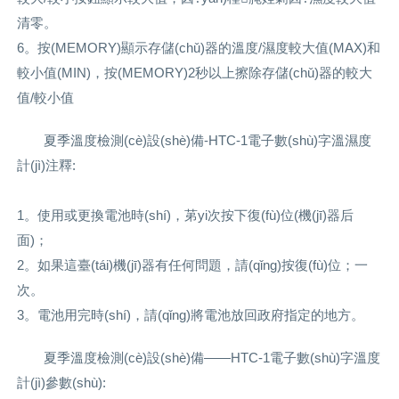
清零。
6。按(MEMORY)顯示存儲(chǔ)器的溫度/濕度較大值(MAX)和
較小值(MIN)，按(MEMORY)2秒以上擦除存儲(chǔ)器的較大
值/較小值
夏季溫度檢測(cè)設(shè)備-HTC-1電子數(shù)字溫濕度
計(jì)注釋:
1。使用或更換電池時(shí)，苐yi次按下復(fù)位(機(jī)器后
面)；
2。如果這臺(tái)機(jī)器有任何問題，請(qǐng)按復(fù)位；一
次。
3。電池用完時(shí)，請(qǐng)將電池放回政府指定的地方。
夏季溫度檢測(cè)設(shè)備——HTC-1電子數(shù)字溫度
計(jì)參數(shù):