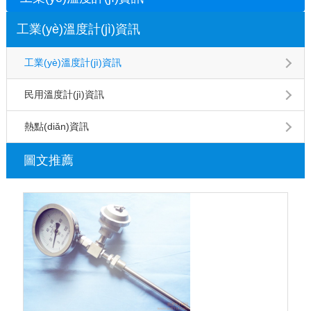
工業(yè)溫度計(jì)資訊
工業(yè)溫度計(jì)資訊
民用溫度計(jì)資訊
熱點(diǎn)資訊
圖文推薦