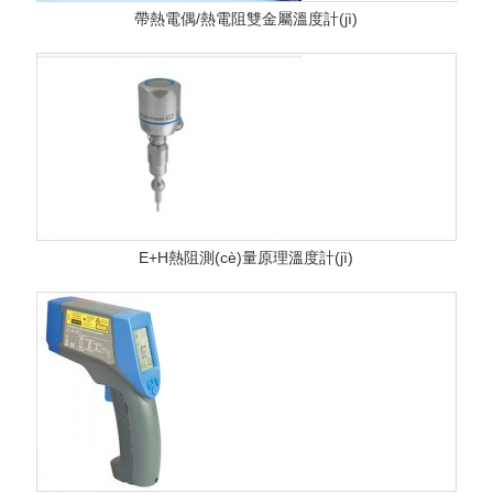
帶熱電偶/熱電阻雙金屬溫度計(jì)
E+H熱阻測(cè)量原理溫度計(jì)