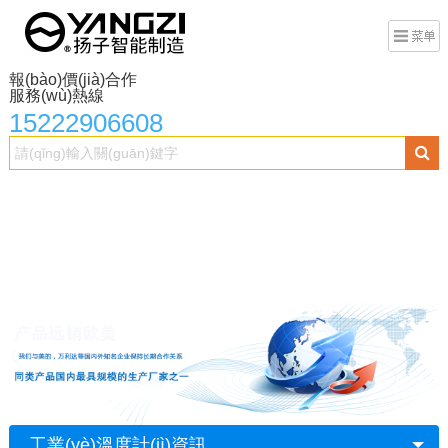
報(bào)價(jià)合作
服務(wù)熱線
15222906608
首頁
雙金屬溫度計(jì)
電接點(diǎn)雙金屬溫度計(jì)
精密溫度計(jì)
熱電偶溫度計(jì)
數(shù)字溫度計(jì)
貝克曼溫度計(jì)
民用溫度計(jì)
新聞資訊
關(guān)于我們
工業(yè)溫度計(jì)資訊