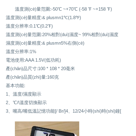
溫度測(cè)量范圍:-50℃ ~+70℃ (-58 ℉ ~+158 ℉)
溫度測(cè)量精度:& plusmn1℃(1.8℉)
溫度分辨率:0.1℃(0.2℉)
溫度測(cè)量范圍:20%相對(duì)濕度~ 99%相對(duì)濕度
濕度測(cè)量精度:& plusmn5%右側(cè)
溫度分辨率:1%
電池使用:AAA 1.5V(低功耗)
產(chǎn)品尺寸:100 * 108 * 20毫米
產(chǎn)品質(zhì)量:160克
基本功能:
1、溫度/濕度顯示
2、℃/\溫度切換顯示
3、嘴高/嘴低溫記憶功能[/ Br/]4、12/24小時(shí)時(shí)鐘[