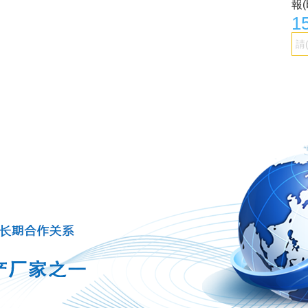
報(
1
度計(jì)
精密溫度計(jì)
熱電偶溫度計(jì)
數(shù)字溫度計