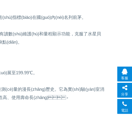
)指標(biāo)在國(guó)內(nèi)名列前茅。
還具有讀數(shù)維護(hù)和量程顯示功能，克服了水星貝
缺點(diǎn)。
uò)展至199.99℃。
客服
(cè)量的漫長(zhǎng)歷史。它為實(shí)驗(yàn)室消
分享
靠性高、使用壽命長(zhǎng)。
電話
(huà)