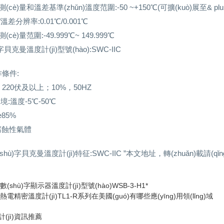
度測(cè)量和溫差基準(zhǔn)溫度范圍:-50 ~+150℃(可擴(kuò)展至& plu
，溫度/溫差分辨率:0.01℃/0.001℃
差測(cè)量范圍:-49.999℃~ 149.999℃
字貝克曼溫度計(jì)型號(hào):SWC-IIC
條件:
~ 220伏及以上；10%，50HZ
)境:溫度-5℃-50℃
e85%
)腐蝕性氣體
shù)字貝克曼溫度計(jì)特征:SWC-IIC ”本文地址，轉(zhuǎn)載請(qǐng)勿刪除
數(shù)字顯示器溫度計(jì)型號(hào)WSB-3-H1*
熱電精密溫度計(jì)TL1-R系列在美國(guó)有哪些應(yīng)用領(lǐng)域
計(jì)資訊推薦