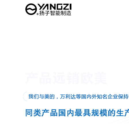
首頁(yè)
雙金屬溫度計(jì)
電接點(diǎn)雙金屬溫
新聞資訊
關(guān)于我們