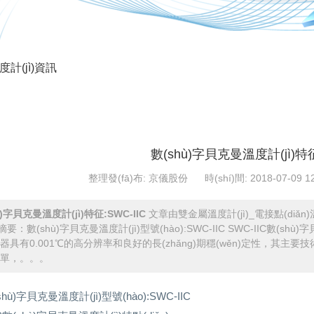
度計(jì)資訊
數(shù)字貝克曼溫度計(jì)特征
整理發(fā)布: 京儀股份
時(shí)間: 2018-07-09 1
ù)字貝克曼溫度計(jì)特征:SWC-IIC
文章由雙金屬溫度計(jì)_電接點(diǎn
。摘要：數(shù)字貝克曼溫度計(jì)型號(hào):SWC-IIC SWC-IIC數(shù
具有0.001℃的高分辨率和良好的長(zhǎng)期穩(wěn)定性，其主要技術(shù)指
，。。。
shù)字貝克曼溫度計(jì)型號(hào):SWC-IIC