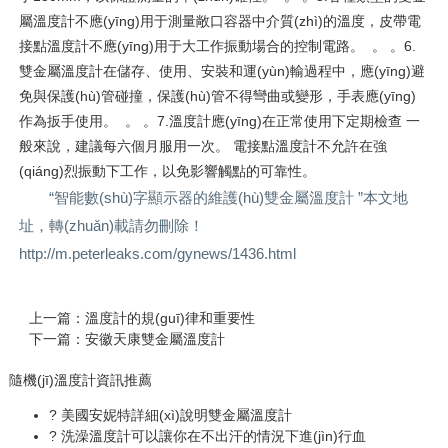
屬溫度計不應(yīng)用于測量敞口容器中介質(zhì)的溫度，皮帶電
接點溫度計不應(yīng)用于大工作振動場合的控制電路。 。 。6.
雙金屬溫度計在儲存、使用、安裝和運(yùn)輸過程中，應(yīng)避
免與保護(hù)管碰撞，保護(hù)管不得彎曲或變形，手表應(yīng)
作為扳手使用。 。 。7.溫度計應(yīng)在正常使用下定期檢查 一
般來說，建議每六個月服用一次。 電接點溫度計不允許在強
(qiáng)烈振動下工作，以免影響觸點的可靠性。
“智能數(shù)字顯示器的維護(hù)雙金屬溫度計 ”本文地
址，轉(zhuǎn)載請勿刪除！
http://m.peterleaks.com/gynews/1436.html
上一篇：
溫度計的規(guī)律和重要性
下一篇：
安徽天康雙金屬溫度計
隨機(jī)溫度計資訊推薦
?
美國安妮特詳細(xì)說明雙金屬溫度計
?
洗澡溫度計可以讓你在不出汗的情況下進(jìn)行血