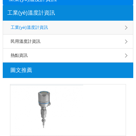
工業(yè)溫度計資訊
工業(yè)溫度計資訊
民用溫度計資訊
熱點資訊
圖文推薦