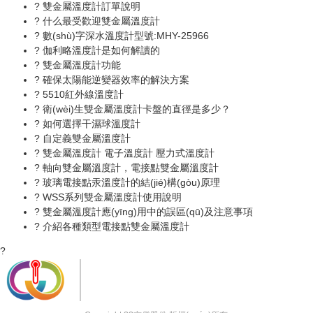
?
雙金屬溫度計訂單說明
?
什么最受歡迎雙金屬溫度計
?
數(shù)字深水溫度計型號:MHY-25966
?
伽利略溫度計是如何解讀的
?
雙金屬溫度計功能
?
確保太陽能逆變器效率的解決方案
?
5510紅外線溫度計
?
衛(wèi)生雙金屬溫度計卡盤的直徑是多少？
?
如何選擇干濕球溫度計
?
自定義雙金屬溫度計
?
雙金屬溫度計 電子溫度計 壓力式溫度計
?
軸向雙金屬溫度計，電接點雙金屬溫度計
?
玻璃電接點汞溫度計的結(jié)構(gòu)原理
?
WSS系列雙金屬溫度計使用說明
?
雙金屬溫度計應(yīng)用中的誤區(qū)及注意事項
?
介紹各種類型電接點雙金屬溫度計
?